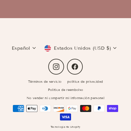
de
correo
Idioma
Moneda
Español
Estados Unidos (USD $)
Instagram
Facebook
Términos de servicio
política de privacidad
Politica de reembolso
No vender ni compartir mi información personal
Tecnología de Shopify